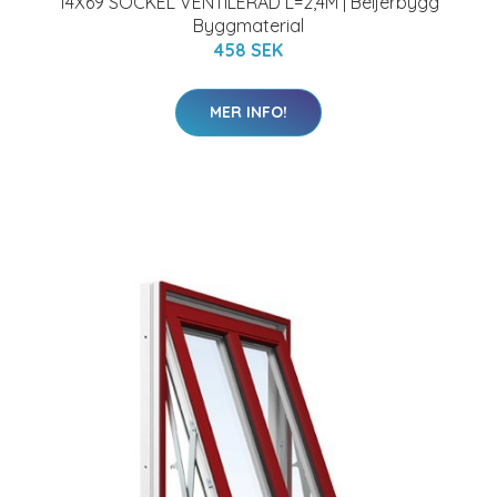
14X69 SOCKEL VENTILERAD L=2,4M | Beijerbygg
Byggmaterial
458 SEK
MER INFO!