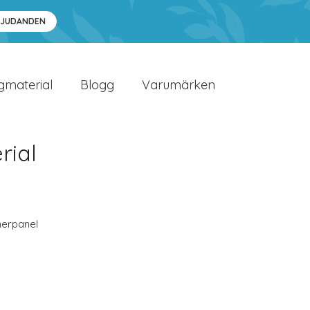
BJUDANDEN
gmaterial
Blogg
Varumärken
rial
nerpanel