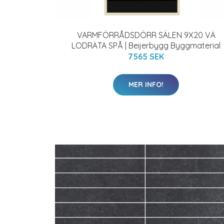
VARMFÖRRÅDSDÖRR SÄLEN 9X20 VÄ
LODRÄTA SPÅ | Beijerbygg Byggmaterial
7565 SEK
MER INFO!