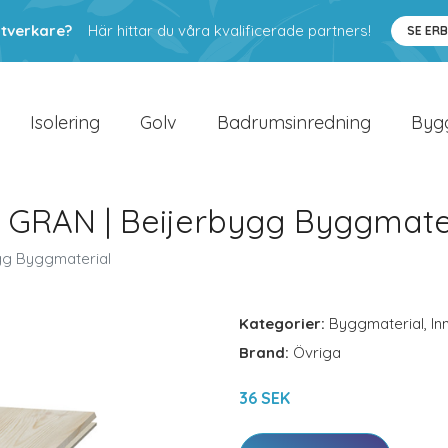
ntverkare?
Här hittar du våra kvalificerade partners!
SE ER
Isolering
Golv
Badrumsinredning
Byg
GRAN | Beijerbygg Byggmate
gg Byggmaterial
Kategorier:
Byggmaterial
,
In
Brand:
Övriga
36 SEK