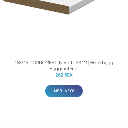
16X145 DÖRROMFATTN VIT L=2,44M | Beijerbygg
Byggmaterial
262 SEK
MER INFO!