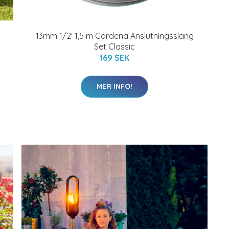
13mm 1/2' 1,5 m Gardena Anslutningsslang
Set Classic
169 SEK
MER INFO!