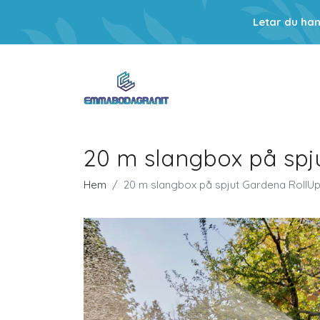
Letar du ha
20 m slangbox på spj
Hem
20 m slangbox på spjut Gardena RollU