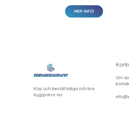
MER INFO!
Kont
Om du 
kontak
Köp och beställ billiga och bra
byggvaror nu!
info@