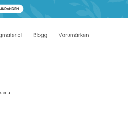
BJUDANDEN
gmaterial
Blogg
Varumärken
rdena