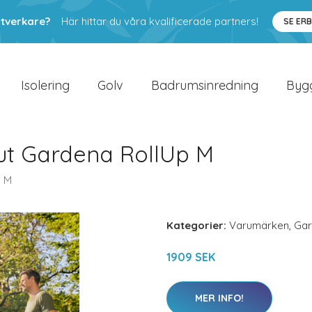
ntverkare?
Här hittar du våra kvalificerade partners!
SE ER
Isolering
Golv
Badrumsinredning
Byg
ut Gardena RollUp M
p M
Kategorier:
Varumärken
,
Ga
1909 SEK
MER INFO!