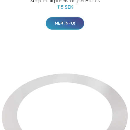
Stolpfot till panelstängsel Hortus
115 SEK
MER INFO!