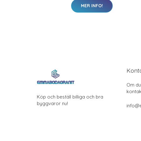
MER INFO!
Kont
Om du 
kontak
Köp och beställ billiga och bra
byggvaror nu!
info@