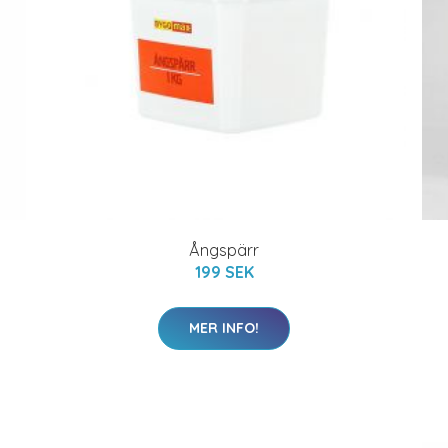
Ångspärr
199 SEK
MER INFO!