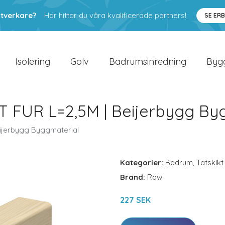
ntverkare?
Här hittar du våra kvalificerade partners!
SE ER
Isolering
Golv
Badrumsinredning
Byg
 FUR L=2,5M | Beijerbygg By
ijerbygg Byggmaterial
Kategorier:
Badrum
,
Tätskikt
Brand:
Raw
227 SEK