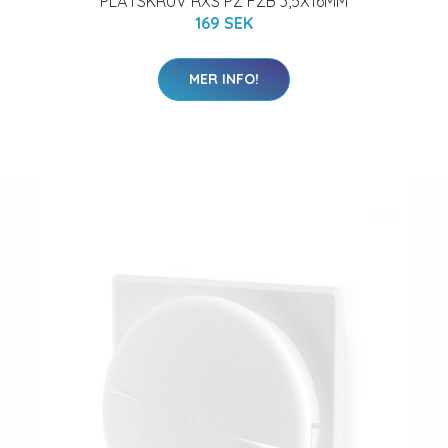
PLÅTSKRUV RXS PZ FZB 3,5X16MM
169 SEK
MER INFO!