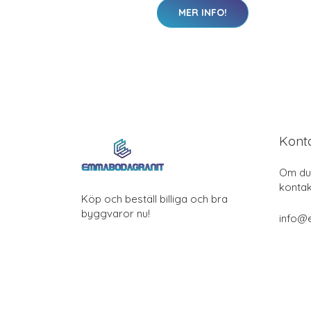
MER INFO!
Kont
Om du 
kontak
Köp och beställ billiga och bra
byggvaror nu!
info@