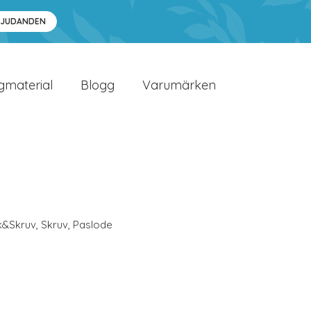
BJUDANDEN
gmaterial
Blogg
Varumärken
k&Skruv
,
Skruv
,
Paslode