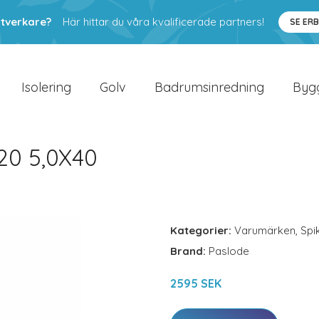
ntverkare?
Här hittar du våra kvalificerade partners!
SE ER
Isolering
Golv
Badrumsinredning
Byg
0 5,0X40
Kategorier:
Varumärken
,
Spi
Brand:
Paslode
2595 SEK