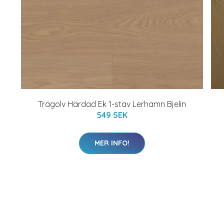
Trägolv Härdad Ek 1-stav Lerhamn Bjelin
549 SEK
MER INFO!