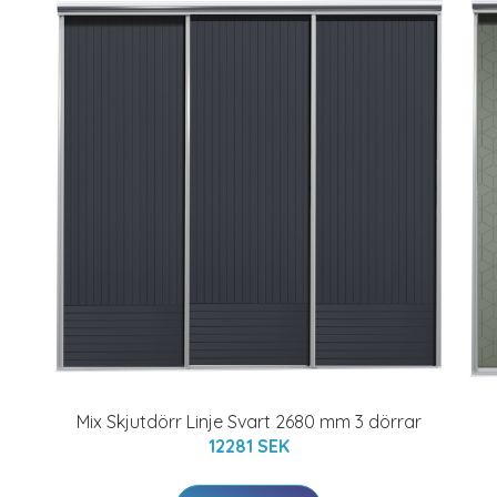
Mix Skjutdörr Linje Svart 2680 mm 3 dörrar
12281 SEK