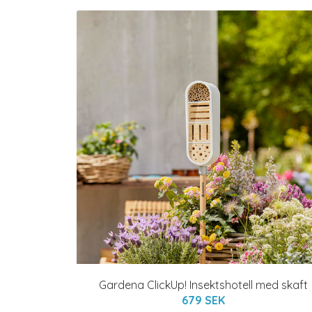
Gardena ClickUp! Insektshotell med skaft
679 SEK