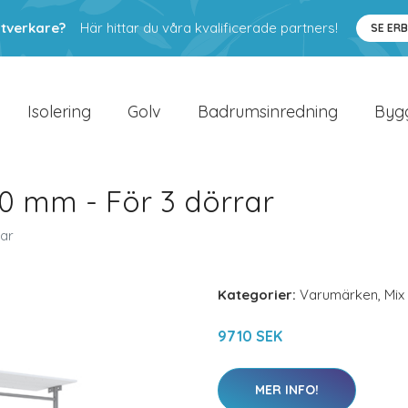
ntverkare?
Här hittar du våra kvalificerade partners!
SE ER
Isolering
Golv
Badrumsinredning
Byg
80 mm - För 3 dörrar
rar
Kategorier:
Varumärken
,
Mix
9710 SEK
MER INFO!