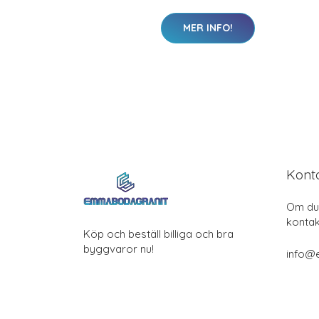
MER INFO!
Kont
Om du 
kontak
Köp och beställ billiga och bra
byggvaror nu!
info@