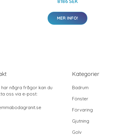
8186 SEK
MER INFO!
akt
Kategorier
har några frågor kan du
Badrum
ta oss via e-post:
Fönster
emmabodagranit.se
Förvaring
Gjutning
Golv