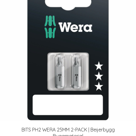
BITS PH2 WERA 25MM 2-PACK | Beijerbygg