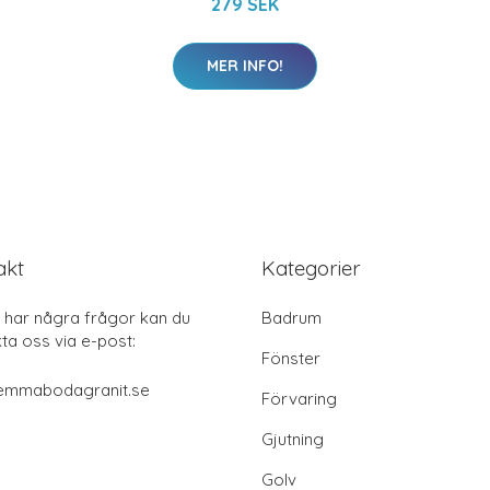
279 SEK
MER INFO!
akt
Kategorier
har några frågor kan du
Badrum
ta oss via e-post:
Fönster
emmabodagranit.se
Förvaring
Gjutning
Golv