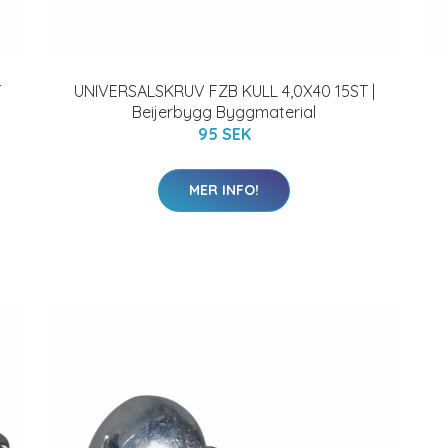
T
UNIVERSALSKRUV FZB KULL 4,0X40 15ST |
Beijerbygg Byggmaterial
95 SEK
MER INFO!