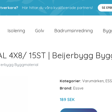
ntverkare?
Här hittar du våra kvalificerade partners!
SE ER
Isolering
Golv
Badrumsinredning
Byg
 4X8/ 15ST | Beijerbygg Byg
ijerbygg Byggmaterial
Kategorier:
Varumärken
,
ES
Brand:
Essve
189 SEK