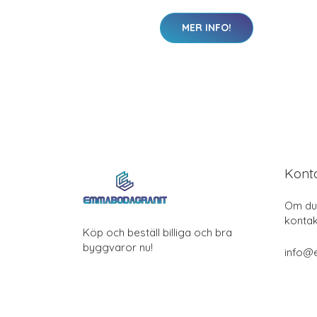
MER INFO!
Kont
Om du 
kontak
Köp och beställ billiga och bra
byggvaror nu!
info@