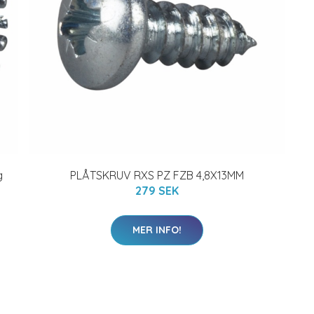
g
PLÅTSKRUV RXS PZ FZB 4,8X13MM
279 SEK
MER INFO!