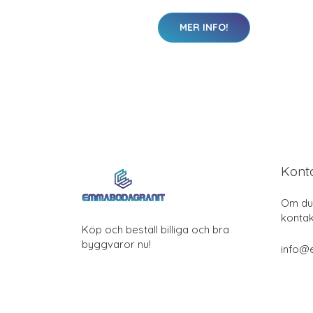
MER INFO!
Kont
Om du 
kontak
Köp och beställ billiga och bra
byggvaror nu!
info@