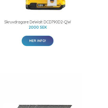
Skruvdragare DeWalt DCD790D2-QW
2000 SEK
MER INFO!