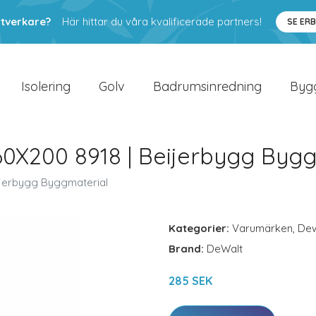
ntverkare?
Här hittar du våra kvalificerade partners!
SE ER
Isolering
Golv
Badrumsinredning
Byg
X200 8918 | Beijerbygg Bygg
jerbygg Byggmaterial
Kategorier:
Varumärken
,
Dew
Brand:
DeWalt
285 SEK