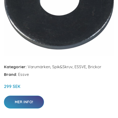
Kategorier:
Varumärken
,
Spik&Skruv
,
ESSVE
,
Brickor
Brand:
Essve
299 SEK
MER INFO!