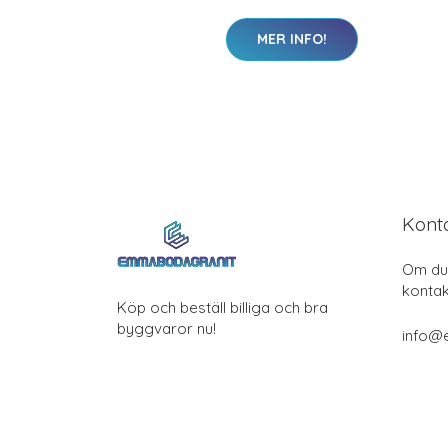
MER INFO!
Kont
Om du 
kontak
Köp och beställ billiga och bra
byggvaror nu!
info@