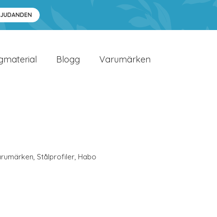
BJUDANDEN
gmaterial
Blogg
Varumärken
arumärken
,
Stålprofiler
,
Habo