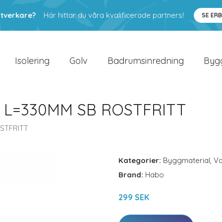
ntverkare?
Här hittar du våra kvalificerade partners!
SE ER
Isolering
Golv
Badrumsinredning
Byg
 L=330MM SB ROSTFRITT
STFRITT
Kategorier:
Byggmaterial
,
V
Brand:
Habo
299 SEK