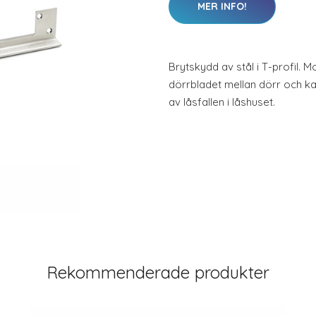
MER INFO!
Brytskydd av stål i T-profil. 
dörrbladet mellan dörr och k
av låsfallen i låshuset.
Rekommenderade produkter