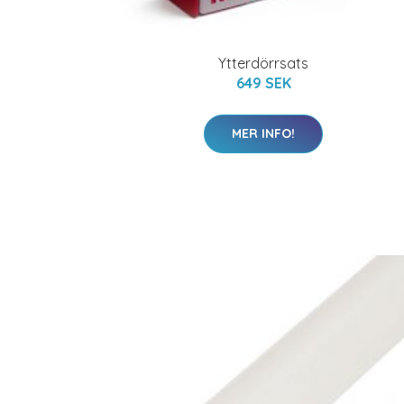
Ytterdörrsats
649 SEK
MER INFO!