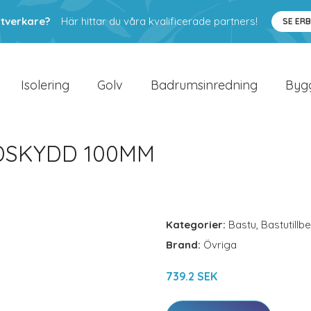
ntverkare?
Här hittar du våra kvalificerade partners!
SE ER
Isolering
Golv
Badrumsinredning
Byg
DSKYDD 100MM
Kategorier:
Bastu
,
Bastutillb
Brand:
Övriga
739.2 SEK