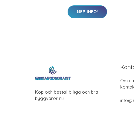
MER INFO!
Kont
Om du 
kontak
Köp och beställ billiga och bra
byggvaror nu!
info@