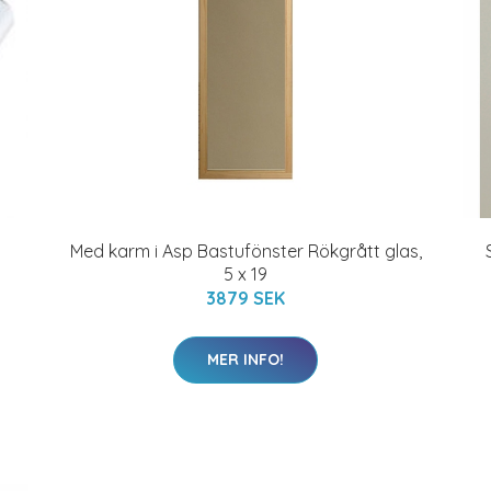
Med karm i Asp Bastufönster Rökgrått glas,
5 x 19
3879 SEK
MER INFO!