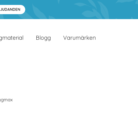
BJUDANDEN
gmaterial
Blogg
Varumärken
ggmax