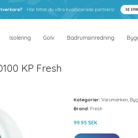
ntverkare?
Här hittar du våra kvalificerade partners!
SE ER
Isolering
Golv
Badrumsinredning
Byg
100 KP Fresh
Kategorier:
Varumärken
,
By
Brand:
Fresh
99.95 SEK