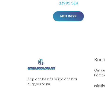
23995 SEK
MER INFO!
Kont
Om du 
kontak
Köp och beställ billiga och bra
byggvaror nu!
info@