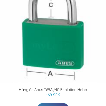
Hänglås Abus T65Al/40 Ecolution Habo
169 SEK