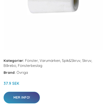
Kategorier:
Fönster
,
Varumärken
,
Spik&Skruv
,
Skruv
,
Bårebo
,
Fönsterbeslag
Brand:
Övriga
37.9 SEK
MER INFO!