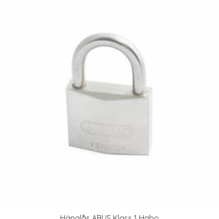
Hänglås ABUS Klass 1 Habo