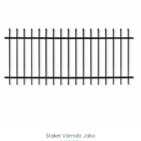
Staket Värmdö Jabo