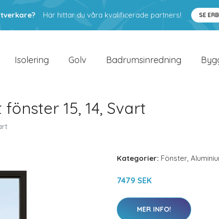
ntverkare?
Här hittar du våra kvalificerade partners!
SE ER
Isolering
Golv
Badrumsinredning
Byg
fönster 15, 14, Svart
art
Kategorier:
Fönster
,
Alumini
7479 SEK
MER INFO!