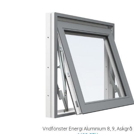
Vridfönster Energi Aluminium 8, 9, Askgrå