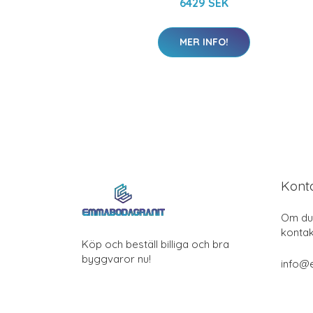
6429 SEK
MER INFO!
Kont
Om du 
kontak
Köp och beställ billiga och bra
byggvaror nu!
info@