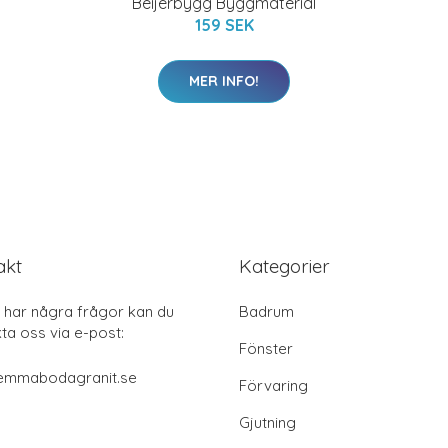
Beijerbygg Byggmaterial
159 SEK
MER INFO!
akt
Kategorier
har några frågor kan du
Badrum
ta oss via e-post:
Fönster
emmabodagranit.se
Förvaring
Gjutning