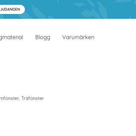
BJUDANDEN
gmaterial
Blogg
Varumärken
umfönster
,
Träfönster