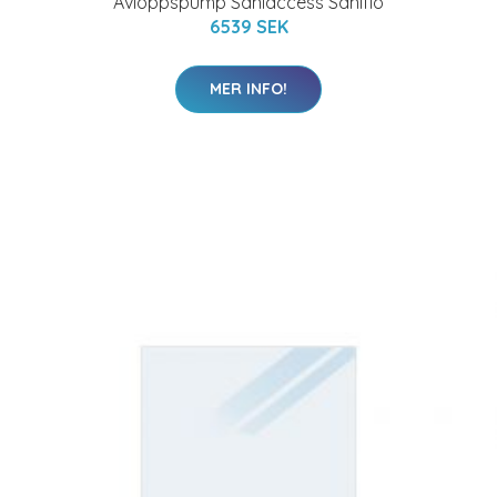
Avloppspump Saniaccess Saniflo
6539 SEK
MER INFO!