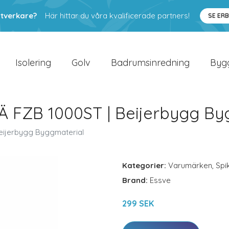
ntverkare?
Här hittar du våra kvalificerade partners!
SE ER
Isolering
Golv
Badrumsinredning
Byg
 FZB 1000ST | Beijerbygg By
eijerbygg Byggmaterial
Kategorier:
Varumärken
,
Spi
Brand:
Essve
299 SEK