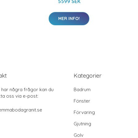
5599 SEK
MER INFO!
akt
Kategorier
har några frågor kan du
Badrum
ta oss via e-post:
Fönster
emmabodagranit.se
Förvaring
Gjutning
Golv