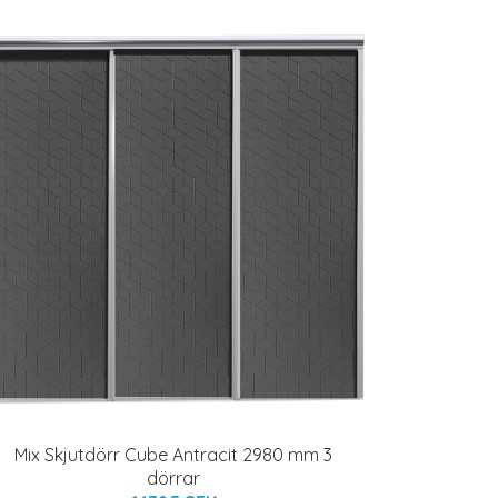
Mix Skjutdörr Cube Antracit 2980 mm 3
dörrar