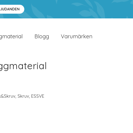
BJUDANDEN
gmaterial
Blogg
Varumärken
ggmaterial
k&Skruv
,
Skruv
,
ESSVE