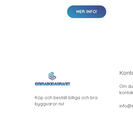
MER INFO!
Kont
Om du 
kontak
Köp och beställ billiga och bra
byggvaror nu!
info@