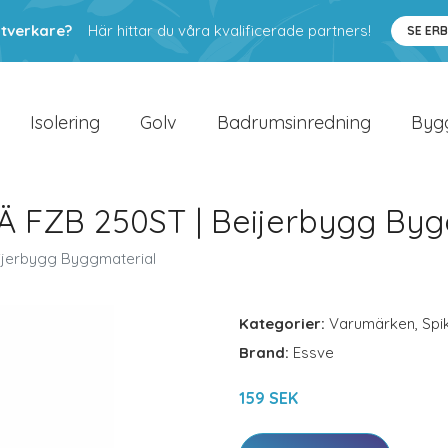
ntverkare?
Här hittar du våra kvalificerade partners!
SE ER
Isolering
Golv
Badrumsinredning
Byg
 FZB 250ST | Beijerbygg Byg
ijerbygg Byggmaterial
Kategorier:
Varumärken
,
Spi
Brand:
Essve
159 SEK