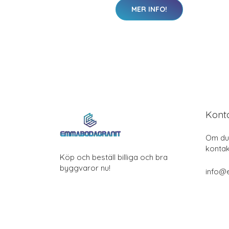
MER INFO!
Kont
Om du 
kontak
Köp och beställ billiga och bra
byggvaror nu!
info@