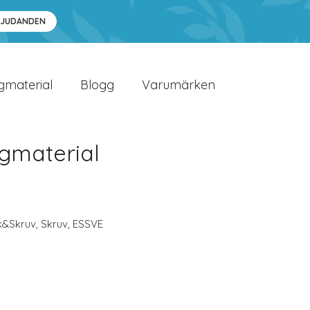
BJUDANDEN
gmaterial
Blogg
Varumärken
gmaterial
k&Skruv
,
Skruv
,
ESSVE