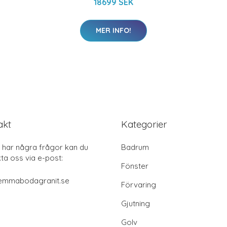
18699 SEK
MER INFO!
akt
Kategorier
har några frågor kan du
Badrum
ta oss via e-post:
Fönster
emmabodagranit.se
Förvaring
Gjutning
Golv