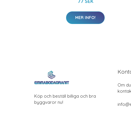
77 SEK
MER INFO!
Kont
Om du 
kontak
Köp och beställ billiga och bra
byggvaror nu!
info@