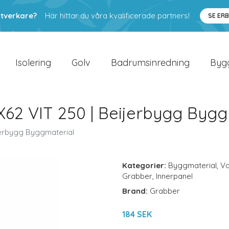
ntverkare?
Här hittar du våra kvalificerade partners!
SE ER
Isolering
Golv
Badrumsinredning
Byg
2 VIT 250 | Beijerbygg Bygg
erbygg Byggmaterial
Kategorier:
Byggmaterial
,
V
Grabber
,
Innerpanel
Brand:
Grabber
184 SEK