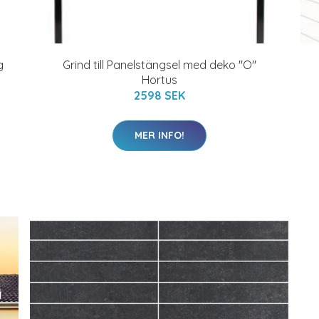
g
Grind till Panelstängsel med deko "O"
Hortus
2598 SEK
MER INFO!