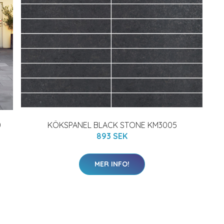
0
KÖKSPANEL BLACK STONE KM3005
893 SEK
MER INFO!