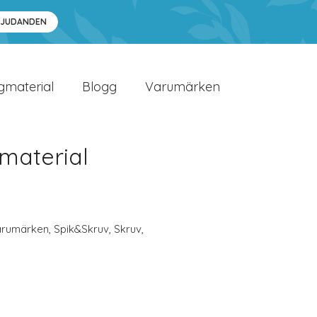
BJUDANDEN
gmaterial
Blogg
Varumärken
material
arumärken
,
Spik&Skruv
,
Skruv
,