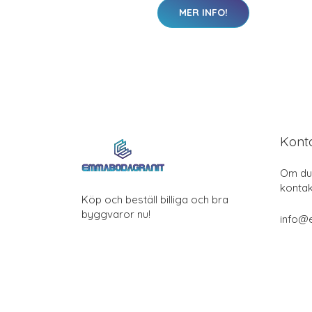
MER INFO!
Kont
Om du 
kontak
Köp och beställ billiga och bra
byggvaror nu!
info@