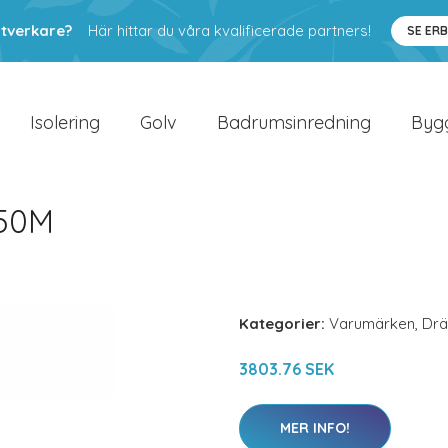
ntverkare?
Här hittar du våra kvalificerade partners!
SE ER
Isolering
Golv
Badrumsinredning
Byg
50M
Kategorier:
Varumärken
,
Drä
3803.76 SEK
MER INFO!