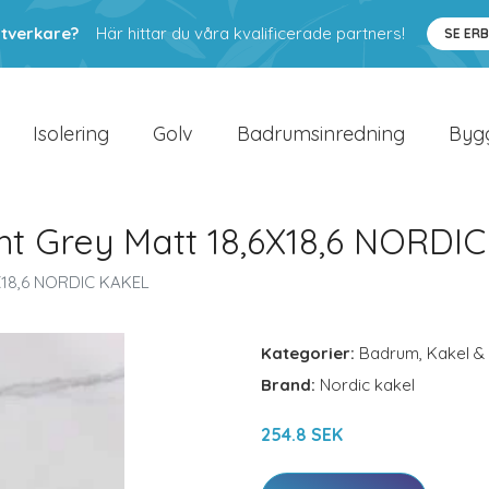
ntverkare?
Här hittar du våra kvalificerade partners!
SE ER
Isolering
Golv
Badrumsinredning
Byg
ght Grey Matt 18,6X18,6 NORDI
6X18,6 NORDIC KAKEL
Kategorier:
Badrum
,
Kakel & 
Brand:
Nordic kakel
254.8 SEK