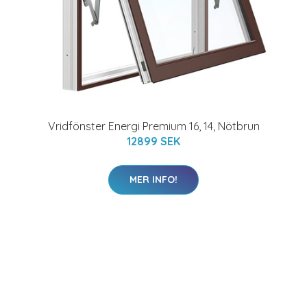
Vridfönster Energi Premium 16, 14, Nötbrun
12899 SEK
MER INFO!
SKÄR BAHCO 865-1 VÅGIG
239 SEK