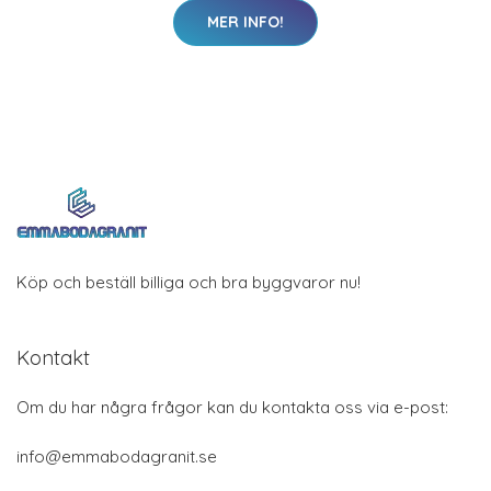
Kategorier
Badrum
Fönster
Förvaring
Gjutning
Golv
Isolering
Spik&Skruv
Varumärken
Byggmaterial