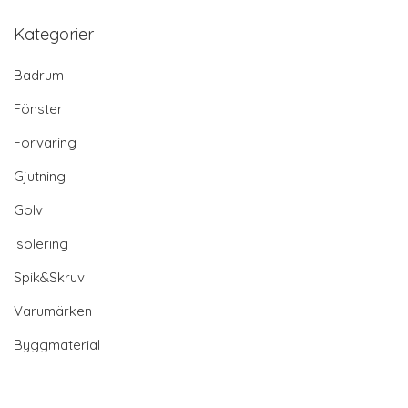
Snabblänkar
Blogg
Kontakt
Villkor
Personuppgiftspolicy
Sitemap
© 2026 emmabodagranit.se