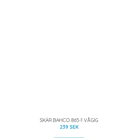
MER INFO!
Köp och beställ billiga och bra byggvaror nu!
Kontakt
Om du har några frågor kan du kontakta oss via e-post:
info@emmabodagranit.se