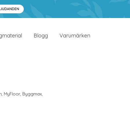
BJUDANDEN
gmaterial
Blogg
Varumärken
n
,
MyFloor
,
Byggmax
,