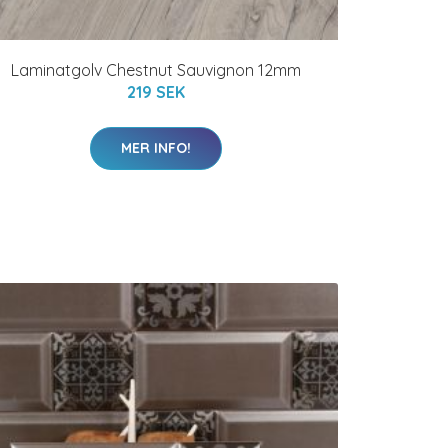
Laminatgolv Chestnut Sauvignon 12mm
219 SEK
MER INFO!