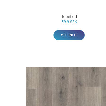
Tapetlod
39.9 SEK
MER INFO!