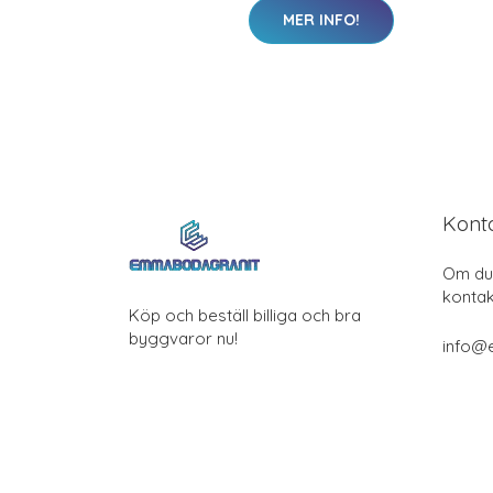
MER INFO!
Kont
Om du 
kontak
Köp och beställ billiga och bra
byggvaror nu!
info@