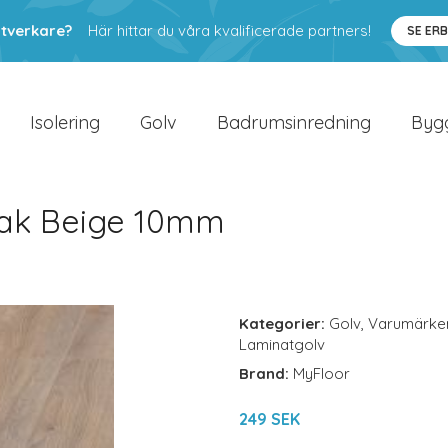
ntverkare?
Här hittar du våra kvalificerade partners!
SE ER
Isolering
Golv
Badrumsinredning
Byg
ak Beige 10mm
Kategorier:
Golv
,
Varumärke
Laminatgolv
Brand:
MyFloor
249 SEK