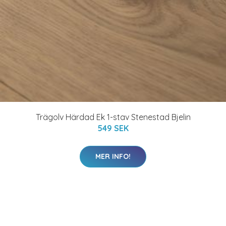
Trägolv Härdad Ek 1-stav Stenestad Bjelin
549 SEK
MER INFO!