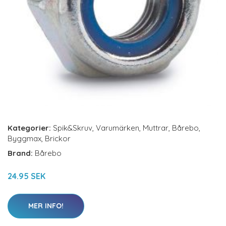
Kategorier:
Spik&Skruv
,
Varumärken
,
Muttrar
,
Bårebo
,
Byggmax
,
Brickor
Brand:
Bårebo
24.95 SEK
MER INFO!