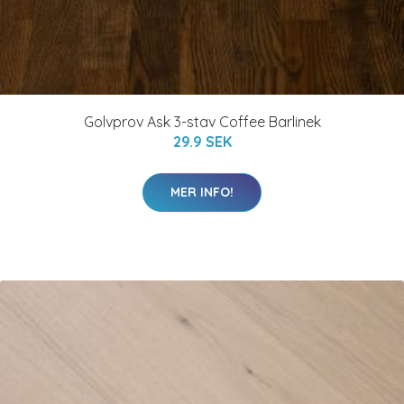
Golvprov Ask 3-stav Coffee Barlinek
29.9 SEK
MER INFO!