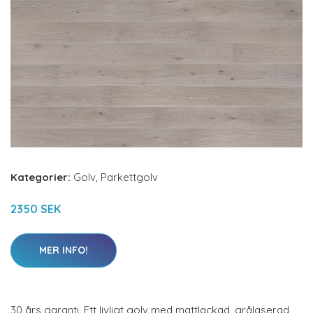
Kategorier:
Golv
,
Parkettgolv
2350 SEK
MER INFO!
30 års garanti. Ett livligt golv med mattlackad, grålaserad