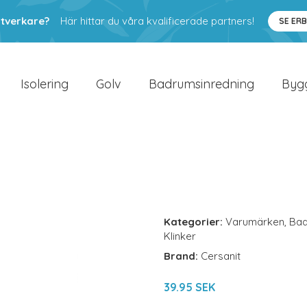
ntverkare?
Här hittar du våra kvalificerade partners!
SE ER
Isolering
Golv
Badrumsinredning
Byg
Kategorier:
Varumärken
,
Ba
Klinker
Brand:
Cersanit
39.95 SEK