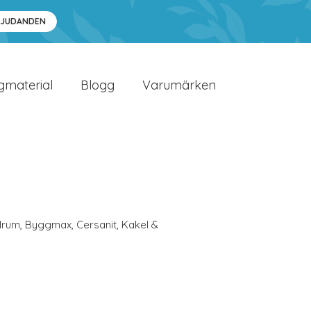
BJUDANDEN
gmaterial
Blogg
Varumärken
drum
,
Byggmax
,
Cersanit
,
Kakel &