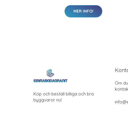
MER INFO!
Kont
Om du 
kontak
Köp och beställ billiga och bra
byggvaror nu!
info@