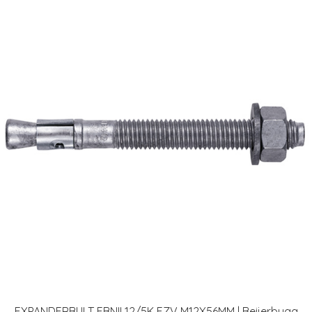
EXPANDERBULT FBNII 12/5K FZV M12X56MM | Beijerbygg