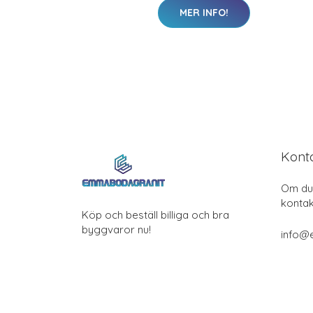
MER INFO!
Kont
Om du 
kontak
Köp och beställ billiga och bra
byggvaror nu!
info@