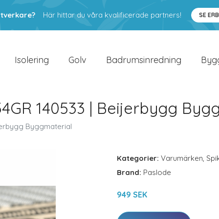
ntverkare?
Här hittar du våra kvalificerade partners!
SE ER
Isolering
Golv
Badrumsinredning
Byg
GR 140533 | Beijerbygg Bygg
jerbygg Byggmaterial
Kategorier:
Varumärken
,
Spi
Brand:
Paslode
949 SEK