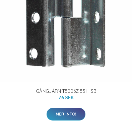
GÅNGJÄRN T5006Z 55 H SB
76 SEK
MER INFO!