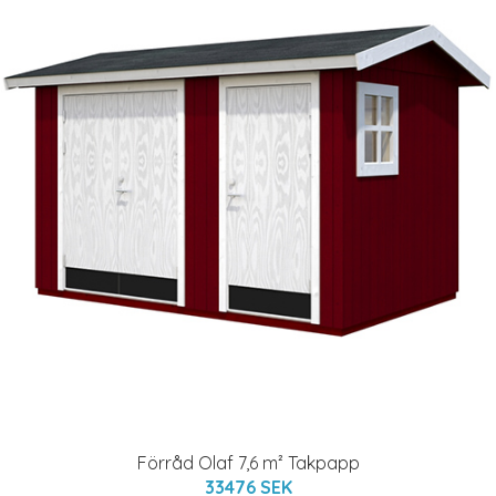
Förråd Olaf 7,6 m² Takpapp
33476 SEK