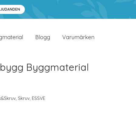
BJUDANDEN
gmaterial
Blogg
Varumärken
bygg Byggmaterial
k&Skruv
,
Skruv
,
ESSVE