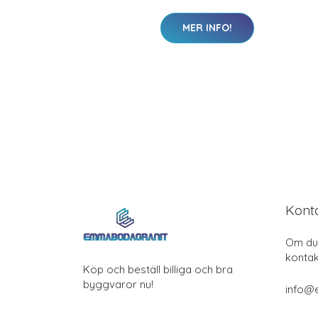
MER INFO!
Kont
Om du 
kontak
Köp och beställ billiga och bra
byggvaror nu!
info@