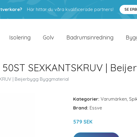
ntverkare?
Här hittar du våra kvalificerade partners!
SE ER
Isolering
Golv
Badrumsinredning
Byg
50ST SEXKANTSKRUV | Beijer
UV | Beijerbygg Byggmaterial
Kategorier:
Varumärken
,
Spi
Brand:
Essve
579 SEK