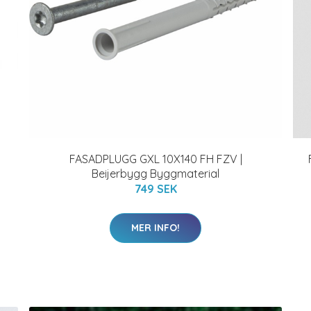
FASADPLUGG GXL 10X140 FH FZV |
Beijerbygg Byggmaterial
749 SEK
MER INFO!