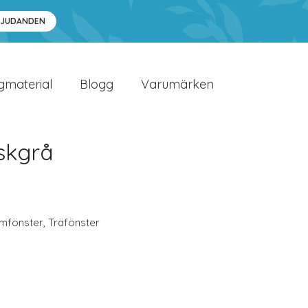
BJUDANDEN
gmaterial
Blogg
Varumärken
Askgrå
umfönster
,
Träfönster