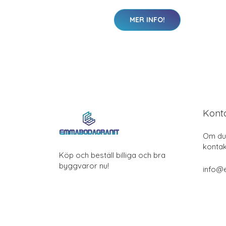
MER INFO!
Kont
Om du 
kontak
Köp och beställ billiga och bra
byggvaror nu!
info@