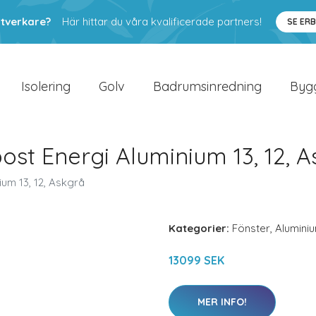
ntverkare?
Här hittar du våra kvalificerade partners!
SE ER
Isolering
Golv
Badrumsinredning
Byg
ost Energi Aluminium 13, 12, 
ium 13, 12, Askgrå
Kategorier:
Fönster
,
Alumini
13099 SEK
MER INFO!