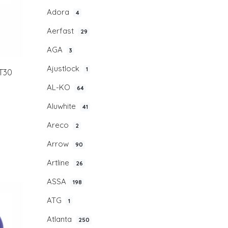
Adora
4
Aerfast
29
AGA
3
Ajustlock
1
T30
AL-KO
64
Aluwhite
41
Areco
2
Arrow
90
Artline
26
ASSA
198
ATG
1
Atlanta
250