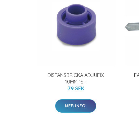
DISTANSBRICKA ADJUFIX
F
10MM 1ST
79 SEK
MER INFO!