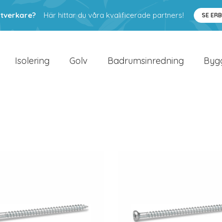
ntverkare?
Här hittar du våra kvalificerade partners!
SE ER
Isolering
Golv
Badrumsinredning
Byg