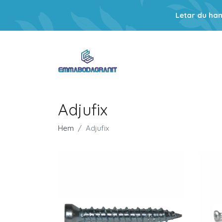
Letar du ha
Adjufix
Hem
Adjufix