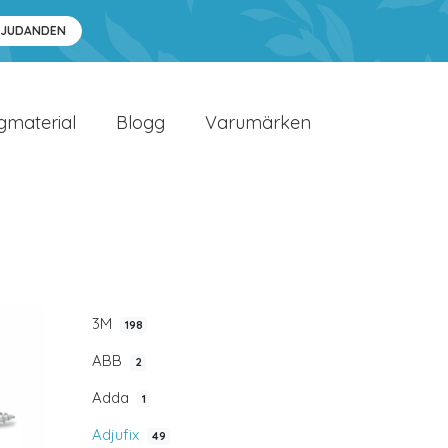
BJUDANDEN
gmaterial
Blogg
Varumärken
3M
198
ABB
2
Adda
1
Adjufix
49