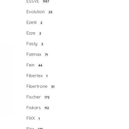
ESSVE
1197
Evolution
25
Ezetil
2
Ezze
2
Fasty
2
Fatmax
71
Fein
44
Fibertex
1
Fibertrone
51
Fischer
172
Fiskars
112
FIXX
1
Flex