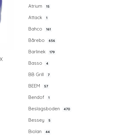
Atrium
15
Attack
1
Bahco
161
Bårebo
656
Barlinek
179
IX
Basso
4
BB Grill
7
BEEM
57
Bendof
1
Beslagsboden
470
Bessey
5
Biolan
44