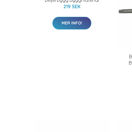
219 SEK
MER INFO!
B
B