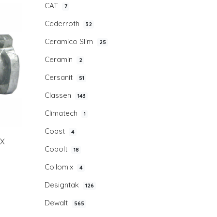
CAT
7
Cederroth
32
Ceramico Slim
25
Ceramin
2
Cersanit
51
Classen
143
Climatech
1
Coast
4
IX
Cobolt
18
Collomix
4
Designtak
126
Dewalt
565