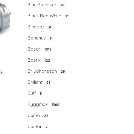
Black&decker
36
Black Red White
21
Bluegaz
31
Bondhus
9
Bosch
1018
Bostik
122
Br. Johansson
IX
28
Brilliant
25
Buff
3
Byggmax
7360
Camo
22
Castor
7