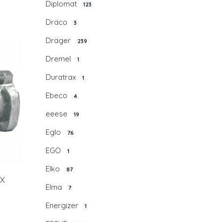
Diplomat
123
Dräco
3
Dräger
239
Dremel
1
Duratrax
1
Ebeco
4
eeese
19
Eglo
76
EGO
1
Elko
87
IX
Elma
7
Energizer
1