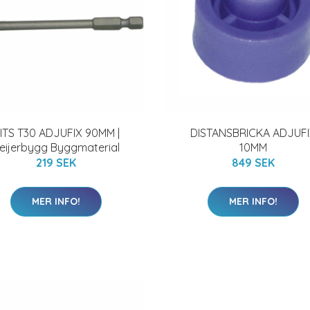
ITS T30 ADJUFIX 90MM |
DISTANSBRICKA ADJUF
eijerbygg Byggmaterial
10MM
219 SEK
849 SEK
MER INFO!
MER INFO!