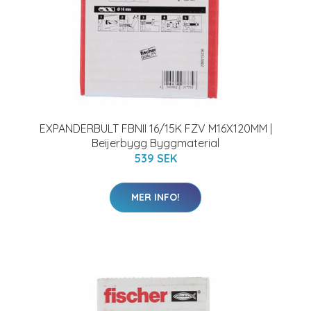
EXPANDERBULT FBNII 16/15K FZV M16X120MM |
Beijerbygg Byggmaterial
539 SEK
MER INFO!