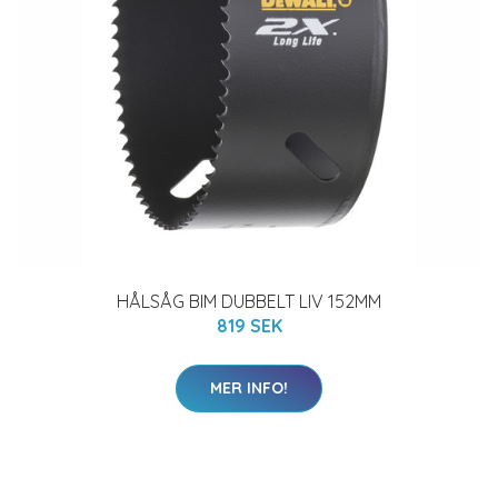
HÅLSÅG BIM DUBBELT LIV 152MM
819 SEK
MER INFO!