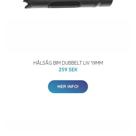
HÅLSÅG BIM DUBBELT LIV 19MM
259 SEK
MER INFO!