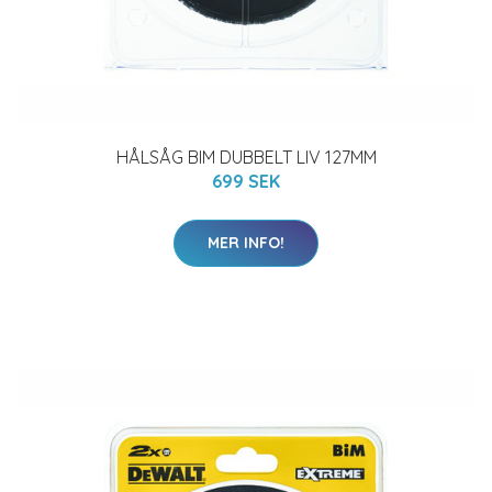
HÅLSÅG BIM DUBBELT LIV 127MM
699 SEK
MER INFO!