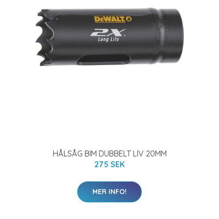
HÅLSÅG BIM DUBBELT LIV 20MM
275 SEK
MER INFO!