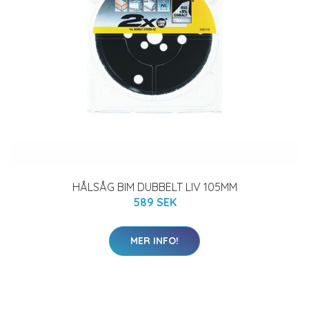
HÅLSÅG BIM DUBBELT LIV 105MM
589 SEK
MER INFO!