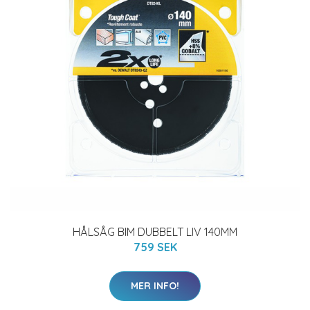
HÅLSÅG BIM DUBBELT LIV 140MM
759 SEK
MER INFO!