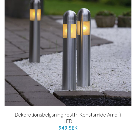
Dekorationsbelysning rostfri Konstsmide Amalfi
LED
949 SEK