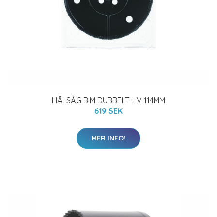
HÅLSÅG BIM DUBBELT LIV 114MM
619 SEK
MER INFO!