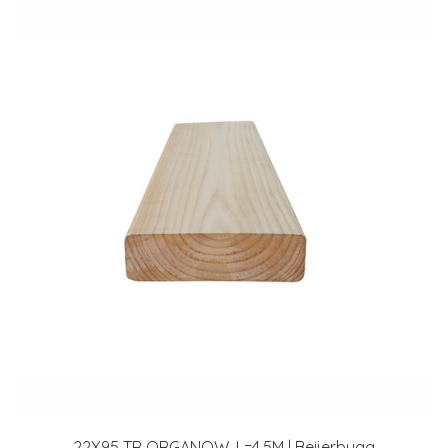
22X95 TR ORGANOW. L=4,5M | Beijerbygg