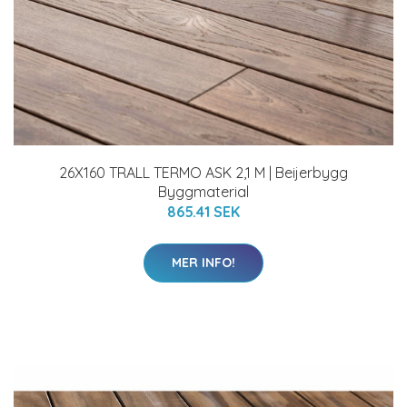
26X160 TRALL TERMO ASK 2,1 M | Beijerbygg
Byggmaterial
865.41 SEK
MER INFO!